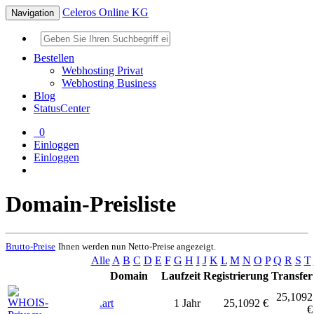
Celeros Online KG
Navigation
Bestellen
Webhosting Privat
Webhosting Business
Blog
StatusCenter
0
Einloggen
Einloggen
Domain-Preisliste
Brutto-Preise
Ihnen werden nun Netto-Preise angezeigt.
Alle
A
B
C
D
E
F
G
H
I
J
K
L
M
N
O
P
Q
R
S
T
Domain
Laufzeit
Registrierung
Transfer
25,1092
.art
1 Jahr
25,1092 €
€