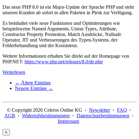
Das neue PHP 8.0 ist ein Major-Update der Sprache PHP und steht
unseren Kunden ab sofort in allen Paketen in Plesk zur Verfügung.
Es beinhaltet viele neue Funktionen und Optimierungen wie
beispielsweise Named Arguments, Union Types, Attribute,
Constructor Property Promotion, Match Ausdrücke, Nullsafe
Operator, JIT und Verbesserungen des Typen-Systems, der
Fehlerbehandlung und der Konsistenz.
Weitere Informationen erhalten Sie direkt auf der Homepage von
PHP.NET:
https://www.php.net/releases/8.0/de.php
Weiterlesen
←
Ältere Einträge
Neuere Einträge
→
© Copyright 2026 Celeros Online KG
•
Newsletter
•
FAQ
•
AGB
•
Widerrufsbestimmungen
•
Datenschutzbestimmungen
•
Impressum
×